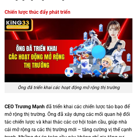
Chiến lược thúc đẩy phát triển
Ông đã triển khai các hoạt động mở rộng thị trường
CEO Trương Mạnh
đã triển khai các chiến lược táo bạo để
mở rộng thị trường. Ông đã xây dựng các mối quan hệ đối
tác chiến lược và khai thác các cơ hội toàn cầu, giúp nhà
cái mở rộng ra các thị trường mới – tăng cường vị thế cạnh