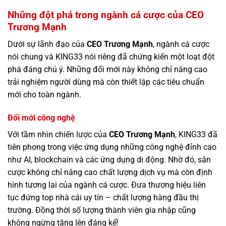
Những đột phá trong ngành cá cược của CEO
Trương Mạnh
Dưới sự lãnh đạo của
CEO Trương Mạnh
, ngành cá cược
nói chung và KING33 nói riêng đã chứng kiến một loạt đột
phá đáng chú ý. Những đổi mới này không chỉ nâng cao
trải nghiệm người dùng mà còn thiết lập các tiêu chuẩn
mới cho toàn ngành.
Đổi mới công nghệ
Với tầm nhìn chiến lược của
CEO Trương Mạnh
, KING33 đã
tiên phong trong việc ứng dụng những công nghệ đỉnh cao
như AI, blockchain và các ứng dụng di động. Nhờ đó, sân
cược không chỉ nâng cao chất lượng dịch vụ mà còn định
hình tương lai của ngành cá cược. Đưa thương hiệu liên
tục đứng top nhà cái uy tín – chất lượng hàng đầu thị
trường. Đồng thời số lượng thành viên gia nhập cũng
không ngừng tăng lên đáng kể!