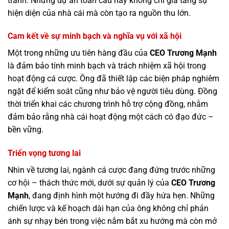
tranh. Những dự án toàn cầu này không chỉ gia tăng sự
hiện diện của nhà cái mà còn tạo ra nguồn thu lớn.
Cam kết về sự minh bạch và nghĩa vụ với xã hội
Một trong những ưu tiên hàng đầu của
CEO Trương Mạnh
là đảm bảo tính minh bạch và trách nhiệm xã hội trong
hoạt động cá cược. Ông đã thiết lập các biện pháp nghiêm
ngặt để kiểm soát cũng như bảo vệ người tiêu dùng. Đồng
thời triển khai các chương trình hỗ trợ cộng đồng, nhằm
đảm bảo rằng nhà cái hoạt động một cách có đạo đức –
bền vững.
Triển vọng tương lai
Nhìn về tương lai, ngành cá cược đang đứng trước những
cơ hội – thách thức mới, dưới sự quản lý của
CEO Trương
Mạnh
, đang định hình một hướng đi đầy hứa hẹn. Những
chiến lược và kế hoạch dài hạn của ông không chỉ phản
ánh sự nhạy bén trong việc nắm bắt xu hướng mà còn mở