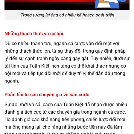
Trong tương lai ông có nhiều kế hoạch phát triển
Những thách thức và cơ hội
Dù có nhiều thành tựu, ngành cá cược vẫn đối mặt với
những thách thức lớn, từ sự thay đổi trong quy định pháp
lý đến sự cạnh tranh ngày càng gay gắt. Tuy nhiên, dưới sự
tài tình của Tuấn Kiệt, nền tảng có thể khai thác những cơ
hội mới và tiếp tục đổi mới để duy trì vị thế dẫn đầu trong
ngành.
Phản hồi từ các chuyên gia về sân cược
Sự đổi mới và cải cách của Tuấn Kiệt đã nhận được nhiều
đánh giá tích cực từ các chuyên gia trong ngành cá cược.
Họ đánh giá cao khả năng tiên phong, chiến lược đổi mới
mà ông mang lại, cho rằng những bước tiến này đã làm