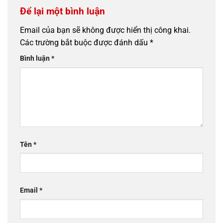
Để lại một bình luận
Email của bạn sẽ không được hiển thị công khai.
Các trường bắt buộc được đánh dấu
*
Bình luận
*
Tên
*
Email
*