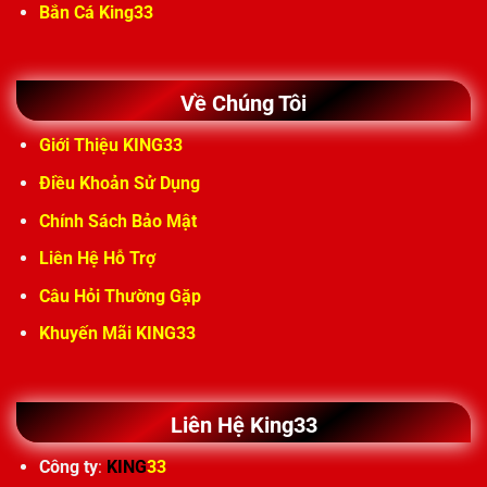
Bắn Cá King33
Về Chúng Tôi
Giới Thiệu KING33
Điều Khoản Sử Dụng
Chính Sách Bảo Mật
Liên Hệ Hỗ Trợ
Câu Hỏi Thường Gặp
Khuyến Mãi KING33
Liên Hệ King33
Công ty
:
KING
33