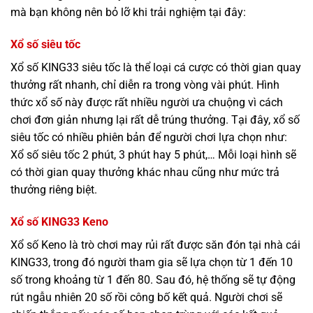
mà bạn không nên bỏ lỡ khi trải nghiệm tại đây:
Xổ số siêu tốc
Xổ số KING33 siêu tốc là thể loại cá cược có thời gian quay
thưởng rất nhanh, chỉ diễn ra trong vòng vài phút. Hình
thức xổ số này được rất nhiều người ưa chuộng vì cách
chơi đơn giản nhưng lại rất dễ trúng thưởng. Tại đây, xổ số
siêu tốc có nhiều phiên bản để người chơi lựa chọn như:
Xổ số siêu tốc 2 phút, 3 phút hay 5 phút,… Mỗi loại hình sẽ
có thời gian quay thưởng khác nhau cũng như mức trả
thưởng riêng biệt.
Xổ số KING33 Keno
Xổ số Keno là trò chơi may rủi rất được săn đón tại nhà cái
KING33, trong đó người tham gia sẽ lựa chọn từ 1 đến 10
số trong khoảng từ 1 đến 80. Sau đó, hệ thống sẽ tự động
rút ngẫu nhiên 20 số rồi công bố kết quả. Người chơi sẽ