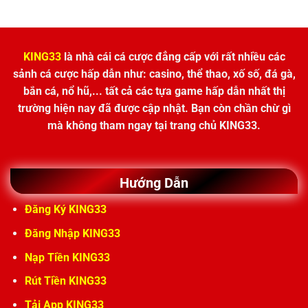
KING33
là nhà cái cá cược đẳng cấp với rất nhiều các
sảnh cá cược hấp dẫn như: casino, thể thao, xố số, đá gà,
bắn cá, nổ hũ,... tất cả các tựa game hấp dẫn nhất thị
trường hiện nay đã được cập nhật. Bạn còn chần chừ gì
mà không tham ngay tại trang chủ KING33.
Hướng Dẫn
Đăng Ký KING33
Đăng Nhập KING33
Nạp Tiền KING33
Rút Tiền KING33
Tải App KING33