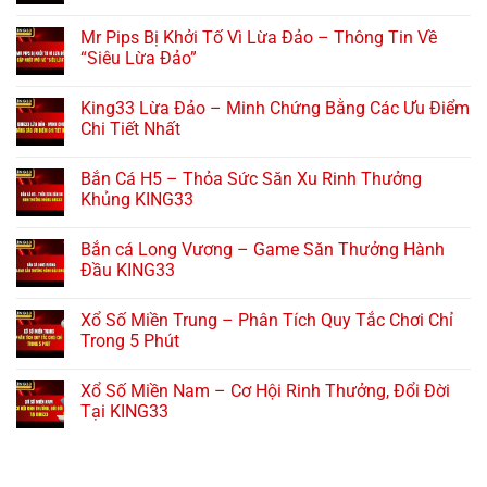
Mr Pips Bị Khởi Tố Vì Lừa Đảo – Thông Tin Về
“Siêu Lừa Đảo”
King33 Lừa Đảo – Minh Chứng Bằng Các Ưu Điểm
Chi Tiết Nhất
Bắn Cá H5 – Thỏa Sức Săn Xu Rinh Thưởng
Khủng KING33
Bắn cá Long Vương – Game Săn Thưởng Hành
Đầu KING33
Xổ Số Miền Trung – Phân Tích Quy Tắc Chơi Chỉ
Trong 5 Phút
Xổ Số Miền Nam – Cơ Hội Rinh Thưởng, Đổi Đời
Tại KING33