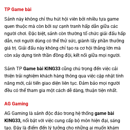
TP Game bài
Sảnh này không chỉ thu hút hội viên bởi nhiều tựa game
quen thuộc mà còn bởi sự cạnh tranh hấp dẫn giữa các
người chơi. Đặc biệt, sảnh còn thường tổ chức giải đấu hấp
dẫn, nơi người dùng có thể thử sức, giành lấy phần thưởng
giá trị. Giải đấu này không chỉ tạo ra cơ hội thắng lớn mà
còn xây dựng tinh thần đồng đội, kết nối giữa mọi người.
Sảnh TP
Game bài KING33
cũng chú trọng đến việc cải
thiện trải nghiệm khách hàng thông qua việc cập nhật tính
năng mới, cải tiến giao diện liên tục. Đảm bảo mọi người
đều có thể tham gia một cách dễ dàng, thuận tiện nhất.
AG Gaming
AG Gaming là sảnh độc đáo trong hệ thống
game bài
KING33,
nổi bật với việc cung cấp bộ môn hiện đại, sáng
tạo. Đây là điểm đến lý tưởng cho những ai muốn khám