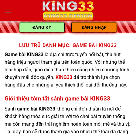
Bỏ
qua
nội
dung
ĐĂNG KÝ
ĐĂNG NHẬP
LƯU TRỮ DANH MỤC:
GAME BÀI KING33
Game bài KING33
là địa chỉ trực tuyến nổi bật, thu hút
hàng triệu người tham gia trên toàn quốc. Với những thể
loại hấp dẫn, giao diện thân thiện cùng nhiều chương trình
khuyến mãi độc quyền.
KING33
đã trở thành lựa chọn
hàng đầu cho những ai yêu thích thể loại đổi thưởng này.
Giới thiệu tóm tắt sảnh game bài KING33
Sảnh
game bài KING33
không chỉ đơn thuần là nơi để
khách hàng thỏa sức giải trí với trò chơi bài truyền thống
mà còn mang đến trải nghiệm hoàn toàn mới mẻ và thú vị.
Tại đây, bạn sẽ được tham gia vào nhiều thể loại đa dạng