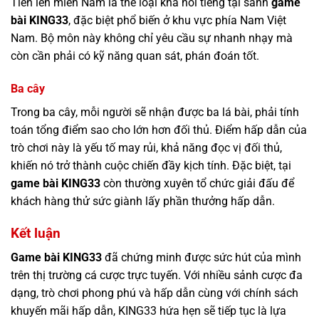
Tiến lên miền Nam là thể loại khá nổi tiếng tại sảnh
game
bài KING33
, đặc biệt phổ biến ở khu vực phía Nam Việt
Nam. Bộ môn này không chỉ yêu cầu sự nhanh nhạy mà
còn cần phải có kỹ năng quan sát, phán đoán tốt.
Ba cây
Trong ba cây, mỗi người sẽ nhận được ba lá bài, phải tính
toán tổng điểm sao cho lớn hơn đối thủ. Điểm hấp dẫn của
trò chơi này là yếu tố may rủi, khả năng đọc vị đối thủ,
khiến nó trở thành cuộc chiến đầy kịch tính. Đặc biệt, tại
game bài KING33
còn thường xuyên tổ chức giải đấu để
khách hàng thử sức giành lấy phần thưởng hấp dẫn.
Kết luận
Game bài KING33
đã chứng minh được sức hút của mình
trên thị trường cá cược trực tuyến. Với nhiều sảnh cược đa
dạng, trò chơi phong phú và hấp dẫn cùng với chính sách
khuyến mãi hấp dẫn, KING33 hứa hẹn sẽ tiếp tục là lựa