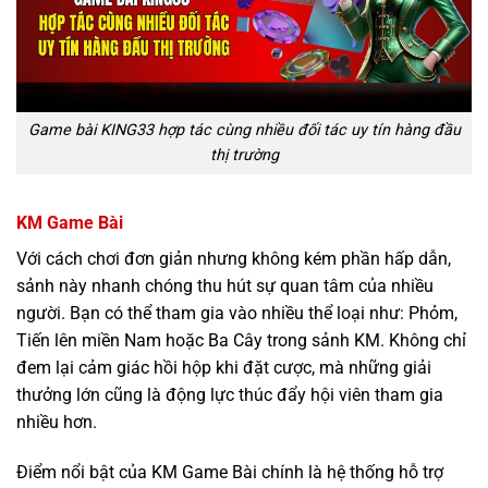
Game bài KING33 hợp tác cùng nhiều đối tác uy tín hàng đầu
thị trường
KM Game Bài
Với cách chơi đơn giản nhưng không kém phần hấp dẫn,
sảnh này nhanh chóng thu hút sự quan tâm của nhiều
người. Bạn có thể tham gia vào nhiều thể loại như: Phỏm,
Tiến lên miền Nam hoặc Ba Cây trong sảnh KM. Không chỉ
đem lại cảm giác hồi hộp khi đặt cược, mà những giải
thưởng lớn cũng là động lực thúc đẩy hội viên tham gia
nhiều hơn.
Điểm nổi bật của KM Game Bài chính là hệ thống hỗ trợ