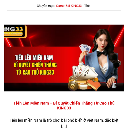
Chuyên mục:
Game Bài KING33
| Thẻ
.
Tiến Lên Miền Nam – Bí Quyết Chiến Thắng Từ Cao Thủ
KING33
Tiến lên miền Nam là trò chơi bài phổ biến ở Việt Nam, đặc biệt
[...]