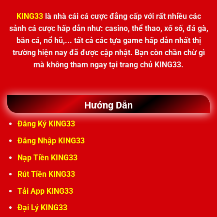
KING33
là nhà cái cá cược đẳng cấp với rất nhiều các
sảnh cá cược hấp dẫn như: casino, thể thao, xố số, đá gà,
bắn cá, nổ hũ,... tất cả các tựa game hấp dẫn nhất thị
trường hiện nay đã được cập nhật. Bạn còn chần chừ gì
mà không tham ngay tại trang chủ KING33.
Hướng Dẫn
Đăng Ký KING33
Đăng Nhập KING33
Nạp Tiền KING33
Rút Tiền KING33
Tải App KING33
Đại Lý KING33